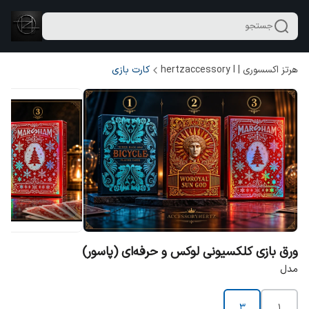
جستجو
هرتز اکسسوری | hertzaccessory l
کارت بازی
ورق بازی کلکسیونی لوکس و حرفه‌ای (پاسور)
مدل
۳
۱