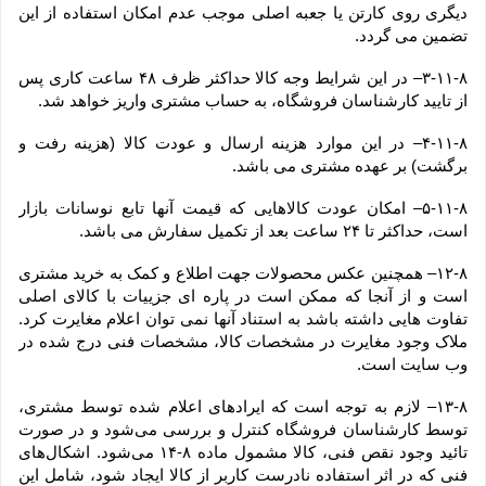
دیگری روی کارتن یا جعبه اصلی موجب عدم امکان استفاده از این 
تضمین می گردد.
۳-۱۱-۸– در این شرایط وجه کالا حداکثر ظرف ۴۸ ساعت کاری پس 
از تایید کارشناسان فروشگاه، به حساب مشتری واریز خواهد شد.
۴-۱۱-۸– در این موارد هزینه ارسال و عودت کالا (هزینه رفت و 
برگشت) بر عهده مشتری می باشد.
۵-۱۱-۸– امکان عودت کالاهایی که قیمت آنها تابع نوسانات بازار 
است، حداکثر تا ۲۴ ساعت بعد از تکمیل سفارش می باشد.
۱۲-۸– همچنین عکس محصولات جهت اطلاع و کمک به خرید مشتری 
است و از آنجا که ممکن است در پاره ای جزییات با کالای اصلی 
تفاوت هایی داشته باشد به استناد آنها نمی توان اعلام مغایرت کرد. 
ملاک وجود مغایرت در مشخصات کالا، مشخصات فنی درج شده در 
وب سایت است.
۱۳-۸– لازم به توجه است که ایرادهای اعلام شده توسط مشتری، 
توسط کارشناسان فروشگاه کنترل و بررسی می‏‌شود و در صورت 
تائید وجود نقص فنی، کالا مشمول ماده ۸-۱۴ می‏‌شود. اشکال‏‌های 
فنی که در اثر استفاده نادرست کاربر از کالا ایجاد شود، شامل این 