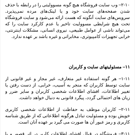
۲-۱۰– وب ‏‌سایت فروشگاه هیچ گونه مسوولیتی را در رابطه با حذف 
شدن صفحه‏‌های سایت خود و یا لینک‏‌های مرده نمی‌‏پذیرد. 
سروﻳس‌‏های سایت آن‏گونه که هست ارائه می‏‌شود و سایت فروشگاه 
تحت هیچ شرایطی مسوولیت تاخیر یا عدم کارکرد سایت را که 
می‌تواند ناشى از عوامل طبیعى، نیروى انسانی، مشکلات اینترنتى، 
خرابی تجهیزات کامپیوترى، مخابراتى و غیره باشد بر عهده ندارد.
۱۱– مسئولیتهای سایت و کاربران
۱-۱۱– هر گونه استفاده غیر متعارف، غیر مجاز و غیر قانونی از 
سایت توسط کاربران که منجر به آسیب، خرابی، از دست رفتن یا 
تغییر اطلاعات، افشای اطلاعات شخصی کاربران و سایر ضرر و 
زیان های احتمالی گردد، پیگرد قانونی به دنبال خواهد داشت.
۲-۱۱– کاربران موظف به حفاظت از اطلاعات شخصی کاربری 
خویش بوده و مسئولیت تبادل هرگونه اطلاعاتی که از طریق شناسه 
کاربری و رمز عبور آن ها صورت می گیرد بر عهده آنان است.
۳-۱۱– فروشگاه در قبال افشای اطلاعات کاربر در اثر قصور و یا 