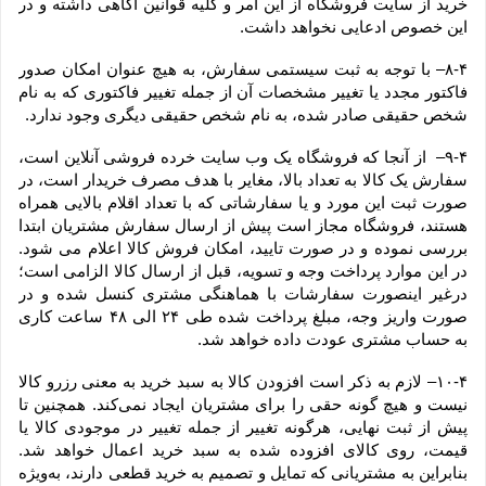
خرید از سایت فروشگاه از این امر و کلیه قوانین آگاهی داشته و در 
این خصوص ادعایی نخواهد داشت.
۸-۴– با توجه به ثبت سیستمی سفارش، به هیچ عنوان امکان صدور 
فاکتور مجدد یا تغییر مشخصات آن از جمله تغییر فاکتوری که به نام 
شخص حقیقی صادر شده، به نام شخص حقیقی دیگری وجود ندارد.
۹-۴–  از آنجا که فروشگاه یک وب ‌سایت خرده‌ فروشی آنلاین است، 
سفارش یک کالا به تعداد بالا، مغایر با هدف مصرف خریدار است، در 
صورت ثبت این مورد و یا سفارشاتی که با تعداد اقلام بالایی همراه 
هستند، فروشگاه مجاز است پیش از ارسال سفارش مشتریان ابتدا 
بررسی نموده و در صورت تایید، امکان فروش کالا اعلام می شود. 
در این موارد پرداخت وجه و تسویه، قبل از ارسال کالا الزامی است؛ 
درغیر اینصورت سفارشات با هماهنگی مشتری کنسل شده و در 
صورت واریز وجه، مبلغ پرداخت شده طی ۲۴ الی ۴۸ ساعت کاری 
به حساب مشتری عودت داده خواهد شد.
۱۰-۴– لازم به ذکر است افزودن کالا به سبد خرید به معنی رزرو کالا 
نیست و هیچ گونه حقی را برای مشتریان ایجاد نمی‌کند. همچنین تا 
پیش از ثبت نهایی، هرگونه تغییر از جمله تغییر در موجودی کالا یا 
قیمت، روی کالای افزوده شده به سبد خرید اعمال خواهد شد. 
بنابراین به مشتریانی که تمایل و تصمیم به خرید قطعی دارند، به‌ویژه 