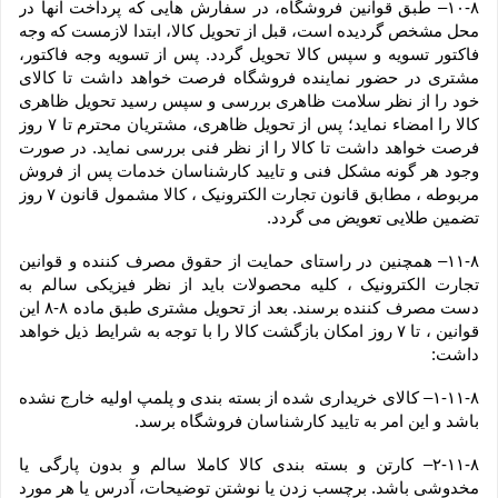
۱۰-۸– طبق قوانین فروشگاه، در سفارش هایی که پرداخت آنها در 
محل مشخص گردیده است، قبل از تحویل کالا، ابتدا لازمست که وجه 
فاکتور تسویه و سپس کالا تحویل گردد. پس از تسویه وجه فاکتور، 
مشتری در حضور نماینده فروشگاه فرصت خواهد داشت تا کالای 
خود را از نظر سلامت ظاهری بررسی و سپس رسید تحویل ظاهری 
کالا را امضاء نماید؛ پس از تحویل ظاهری، مشتریان محترم تا ۷ روز 
فرصت خواهد داشت تا کالا را از نظر فنی بررسی نماید. در صورت 
وجود هر گونه مشکل فنی و تایید کارشناسان خدمات پس از فروش 
مربوطه ، مطابق قانون تجارت الکترونیک ، کالا مشمول قانون ۷ روز 
تضمین طلایی تعویض می گردد.
۱۱-۸– همچنین در راستای حمایت از حقوق مصرف کننده و قوانین 
تجارت الکترونیک ، کلیه محصولات باید از نظر فیزیکی سالم به 
دست مصرف کننده برسند. بعد از تحویل مشتری طبق ماده ۸-۸ این 
قوانین ، تا ۷ روز امکان بازگشت کالا را با توجه به شرایط ذیل خواهد 
داشت:
۱-۱۱-۸– کالای خریداری شده از بسته بندی و پلمپ اولیه خارج نشده 
باشد و این امر به تایید کارشناسان فروشگاه برسد.
۲-۱۱-۸– کارتن و بسته بندی کالا کاملا سالم و بدون پارگی یا 
مخدوشی باشد. برچسب زدن یا نوشتن توضیحات، آدرس یا هر مورد 