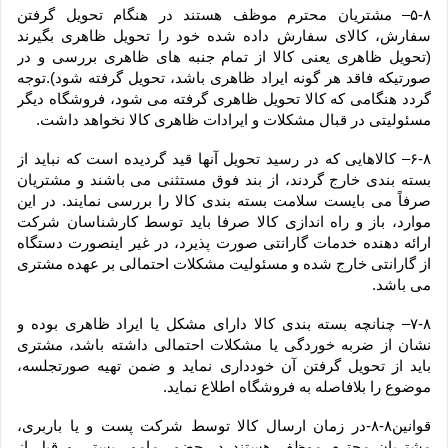
۵-۸– مشتریان محترم موظف هستند در هنگام تحویل گرفتن 
سفارش، کالای سفارش داده شده خود را تحویل ظاهری بگیرند 
(تحویل ظاهری یعنی کالا از تمام جنبه های ظاهری بررسی و در 
صورتیکه فاقد هر گونه ایراد ظاهری باشد، تحویل گرفته شود).توجه 
گردد هنگامی که کالا تحویل ظاهری گرفته می شود، فروشگاه دیگر 
مسئولیتی در قبال مشکلات و ایرادات ظاهری کالا نخواهد داشت.
۶-۸– کالاهایی که در رسید تحویل آنها قید گردیده است که نباید از 
بسته بندی خارج گردند، از بند فوق مستثنی می باشند و مشتریان 
صرفاً می بایست سلامت بسته بندی کالا را بررسی نمایند. در این 
موارد، باز و راه اندازی کالا صرفا باید توسط کارشناسان شرکت 
ارائه دهنده خدمات گارانتی صورت پذیرد، در غیر اینصورت دستگاه 
از گارانتی خارج شده و مسئولیت مشکلات احتمالی بر عهده مشتری 
می باشد.
۷-۸– چنانچه بسته بندی کالا دارای مشکل یا ایراد ظاهری بوده و 
نشان از ضربه خوردگی یا مشکلات احتمالی داشته باشد، مشتری 
باید از تحویل گرفتن آن خودداری نماید و ضمن تهیه صورتجلسه، 
موضوع را بلافاصله به فروشگاه اطلاع نماید.
قوانین۸-۸-در زمان ارسال کالا توسط شرکت پست و یا باربری، 
مشتریان محترم موظف هستند در حضور مامور پستی و قبل از 