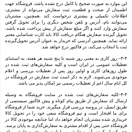
این موارد به صورت صحیح یا کامل درج نشده باشد، فروشگاه جهت 
اطمینان از صحت و قطعیت ثبت سفارش می‌تواند از مشتری، 
اطلاعات تکمیلی و بیشتری درخواست کند .همچنین، مشتریان 
می‌توانند نام، آدرس و تلفن شخص دیگری را برای تحویل گرفتن 
سفارش وارد کنند و اگر مبلغ سفارش از پیش پرداخت شده باشد، 
تحویل گیرنده سفارش هنگام دریافت کالا باید کارت شناسایی معتبر 
ارائه نماید. همچنین آدرسی که خریدار به عنوان آدرس تحویل‌گیرنده 
ثبت یا انتخاب می‌کند، در فاکتور درج خواهد شد.
۳-۴– روز کاری به معنی روز شنبه تا پنج شنبه هر هفته، به استثنای 
تعطیلات عمومی در ایران است و کلیه سفارش‏‌های ثبت شده در 
طول روزهای کاری و اولین روز پس از تعطیلات بررسی و اعلام 
موجودی می‌‏شوند. لازم به ذکر است ثبت سفارش در فروشگاه در 
کل ایام سال اعم از تعطیلات رسمی نیز امکان پذیر می باشد.
۴-۴–کلیه سفارش‌‏های ثبت شده در سایت فروشگاه به وسیله 
ارسال کد سفارش از طریق پیام کوتاه و پیش فاکتور سیستمی از 
طریق ایمیل، در پروسه بررسی قرار میگیرند. خرید شما از فروشگاه 
برای ما افتخار است و تیم فروشگاه سعی خود را در تحویل کالا 
خریداری شده مشتریان انجام خواهد داد اما چنانچه موجودی کالا در 
فروشگاه حتی پس از اقدام مشتری به سفارش‌‏گذاری به پایان برسد. 
حق کنسل کردن آن سفارش و یا استرداد وجه سفارش برای 