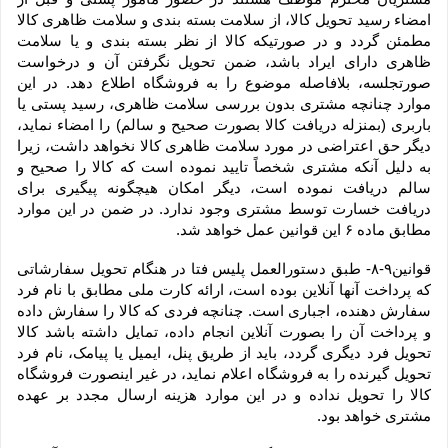
امضاء رسید تحویل کالا، از سلامت بسته بندی و سلامت ظاهری کالا 
مطمئن گردد و در صورتیکه کالا از نظر بسته بندی و یا سلامت 
ظاهری دارای ایراد باشد، ضمن تحویل نگرفتن آن و درخواست 
صورتجلسه، بلافاصله موضوع را به فروشگاه اطلاع دهد. در این 
موارد چنانچه مشتری بدون بررسی سلامت ظاهری، رسید پستی یا 
باربری (بمنزله دریافت کالا بصورت صحیح و سالم) را امضاء نماید، 
دیگر حق اعتراضی در مورد سلامت ظاهری کالا نخواهد داشت، زیرا 
به دلیل آنکه مشتری شخصاً تایید نموده است که کالا را صحیح و 
سالم دریافت نموده است، دیگر امکان هیچگونه پیگیری برای 
دریافت خسارت توسط مشتری وجود ندارد. در ضمن در این موارد 
مطابق ماده ۶ این قوانین عمل خواهد شد.
قوانین۹-۸- طبق دستورالعمل پلیس فتا در هنگام تحویل سفارشاتی 
که پرداخت آنها آنلاین بوده است، ارائه کارت ملی مطابق با نام فرد 
سفارش دهنده، اجباری است. چنانچه فردی که کالا را سفارش داده 
و پرداخت آن را بصورت آنلاین انجام داده، تمایل داشته باشد کالا 
تحویل فرد دیگری گردد، باید از طریق پنل، ایمیل یا پیامک، نام فرد 
تحویل گیرنده را به فروشگاه اعلام نماید، در غیر اینصورت فروشگاه 
کالا را تحویل نداده و در این موارد هزینه ارسال مجدد بر عهده 
مشتری خواهد بود.