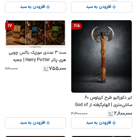
افزودن به سبد
افزودن به سبد
%
7
%
15
ست 3 عددی موزیک باکس چوبی
هری پاتر Harry Potter | جعبه
موزیکال هندلی طرح Hogwarts و
۷۵۵٬۰۰۰
۸۲۰٬۰۰۰
Hedwig's Theme کلکسیونی
تبر دکوراتیو طرح کریتوس ۶۰
سانتی‌متری | الهام‌گرفته از God of
War | کلکسیونی
۲٬۸۰۰٬۰۰۰
۳٬۳۰۰٬۰۰۰
افزودن به سبد
افزودن به سبد