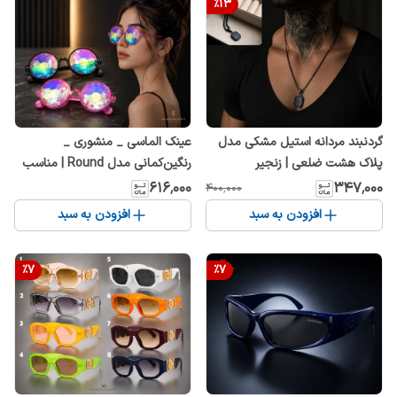
%
13
گردنبند مردانه استیل مشکی مدل
عینک الماسی _ منشوری _
پلاک هشت ضلعی | زنجیر
رنگین‌کمانی مدل Round | مناسب
ساچمه‌ای مینیمال ضد حساسیت
جشن، کنسرت و عکاسی
۶۱۶٬۰۰۰
۳۴۷٬۰۰۰
۴۰۰٬۰۰۰
افزودن به سبد
افزودن به سبد
%
7
%
7