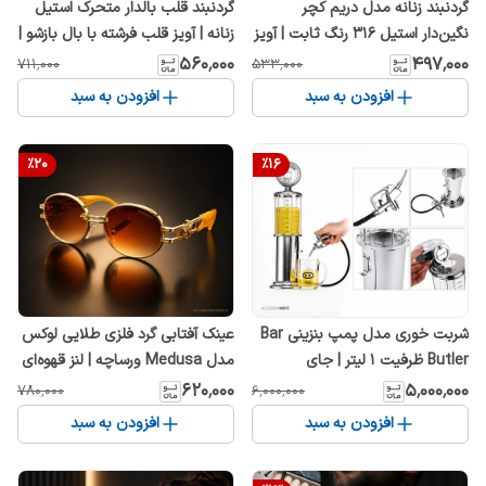
گردنبند زنانه مدل دریم کچر
گردنبند قلب بالدار متحرک استیل
نگین‌دار استیل 316 رنگ ثابت | آویز
زنانه | آویز قلب فرشته با بال بازشو |
ظریف دخترانه
رنگ نقره‌ای صورتی
۵۶۰٬۰۰۰
۴۹۷٬۰۰۰
۷۱۱٬۰۰۰
۵۳۳٬۰۰۰
افزودن به سبد
افزودن به سبد
%
20
%
16
شربت خوری مدل پمپ بنزینی Bar
عینک آفتابی گرد فلزی طلایی لوکس
Butler ظرفیت ۱ لیتر | جای
مدل Medusa ورساچه | لنز قهوه‌ای
نوشیدنی فانتزی و رومیزی
گرادینت یونیسکس
۶۲۰٬۰۰۰
۵٬۰۰۰٬۰۰۰
۷۸۰٬۰۰۰
۶٬۰۰۰٬۰۰۰
افزودن به سبد
افزودن به سبد