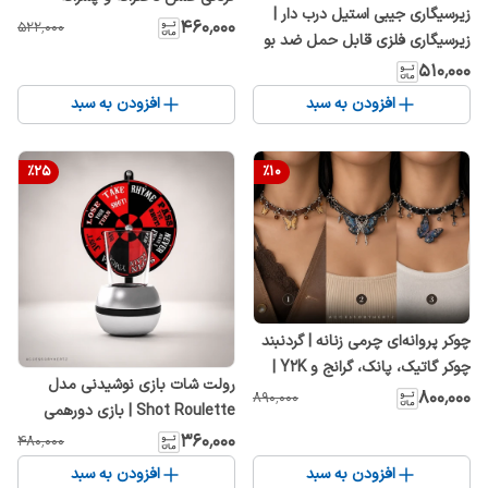
زیرسیگاری جیبی استیل درب دار |
استایل گاتیک و پانک
۴۶۰٬۰۰۰
۵۲۲٬۰۰۰
زیرسیگاری فلزی قابل حمل ضد بو
و ضد باد مناسب خودرو و سفر
۵۱۰٬۰۰۰
افزودن به سبد
افزودن به سبد
%
25
%
10
چوکر پروانه‌ای چرمی زنانه | گردنبند
چوکر گاتیک، پانک، گرانج و Y2K |
رولت شات بازی نوشیدنی مدل
مدل پروانه سه‌بعدی مشکی و
۸۰۰٬۰۰۰
۸۹۰٬۰۰۰
Shot Roulette | بازی دورهمی
قهوه‌ای | Butterfly Leather
هیجان‌انگیز رومیزی
۳۶۰٬۰۰۰
۴۸۰٬۰۰۰
Choker
افزودن به سبد
افزودن به سبد