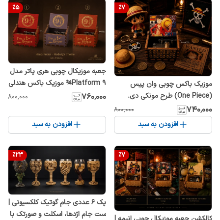
%
5
%
7
جعبه موزیکال چوبی هری پاتر مدل
Platform 9¾ موزیک باکس هندلی
موزیک باکس چوبی وان پیس
طرح ایستگاه کینگز کراس با ملودی
(One Piece) طرح مونکی دی.
۷۶۰٬۰۰۰
۸۰۰٬۰۰۰
Hedwig's Theme هدیه کلکسیونی
لوفی | جعبه موزیکال کوکی دستی
۷۴۰٬۰۰۰
۸۰۰٬۰۰۰
Harry Potter
انیمه | هدیه کلکسیونی طرفداران
افزودن به سبد
افزودن به سبد
لوفی
%
23
%
7
پک ۶ عددی جام گوتیک کلکسیونی |
ست جام اژدها، اسکلت و صورتک با
کالکشن جعبه موزیکال چوبی انیمه |