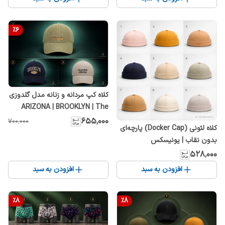
%
6
کلاه کپ مردانه و زنانه مدل گلدوزی
ARIZONA | BROOKLYN | The
Archive Collection بند تنظیمی
۶۵۵٬۰۰۰
۷۰۰٬۰۰۰
کلاه لئونی (Docker Cap) پارچه‌ای
بدون نقاب | یونیسکس
۵۲۸٬۰۰۰
افزودن به سبد
افزودن به سبد
%
8
%
8