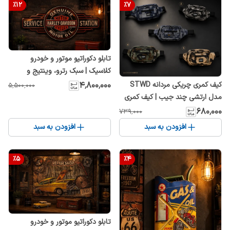
%
12
%
7
تابلو دکوراتیو موتور و خودرو
کلاسیک | سبک رترو، وینتیج و
صنعتی | مناسب کافه، گاراژ، اتاق و
۴٬۸۰۰٬۰۰۰
کیف کمری چریکی مردانه STWD
۵٬۵۰۰٬۰۰۰
دفتر کار
مدل ارتشی چند جیب | کیف کمری
اسپرت تاکتیکال
۶۸۰٬۰۰۰
۷۳۹٬۰۰۰
افزودن به سبد
افزودن به سبد
%
5
%
4
تابلو دکوراتیو موتور و خودرو