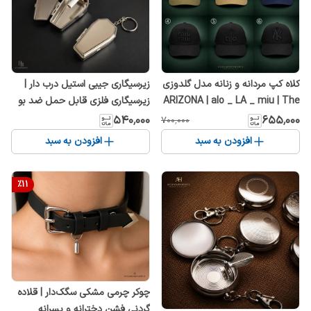
کلاه کپ مردانه و زنانه مدل گلدوزی
زیرسیگاری جیبی استیل درب دار |
ARIZONA | alo _ LA _ miu | The
زیرسیگاری فلزی قابل حمل ضد بو
Archive Collection بند تنظیمی
و ضد باد مناسب خودرو و سفر
۵۴۰٬۰۰۰
۶۵۵٬۰۰۰
۷۰۰٬۰۰۰
افزودن به سبد
افزودن به سبد
%
11
چوکر چرمی مشکی سگک‌دار | قلاده
گردنی فشن دخترانه و پسرانه