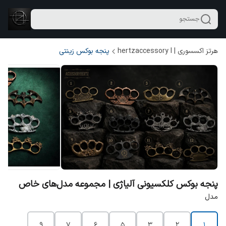
جستجو
هرتز اکسسوری | hertzaccessory l
پنجه بوکس زینتی
پنجه بوکس کلکسیونی آلیاژی | مجموعه مدل‌های خاص
مدل
۹
۷
۶
۵
۳
۲
۱