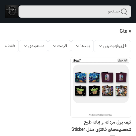
جستجو
Gta v
پربازدیدترین
برندها
قیمت
دسته‌بندی
فقط محص
کیف پول مردانه و زنانه طرح
شخصیت‌های فانتزی مدل Sticker