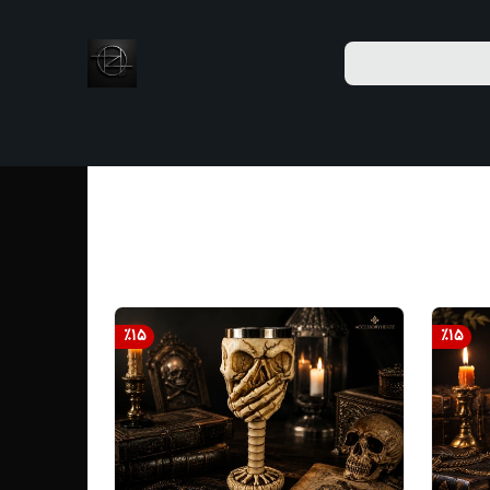
%
15
%
15