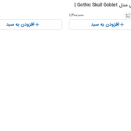
20 سانتی مدل Gothic Skull Goblet |
کلت فانتزی و کلکسیونی
۱٬۳۰۰٬۰۰۰
افزودن به سبد
افزودن به سبد