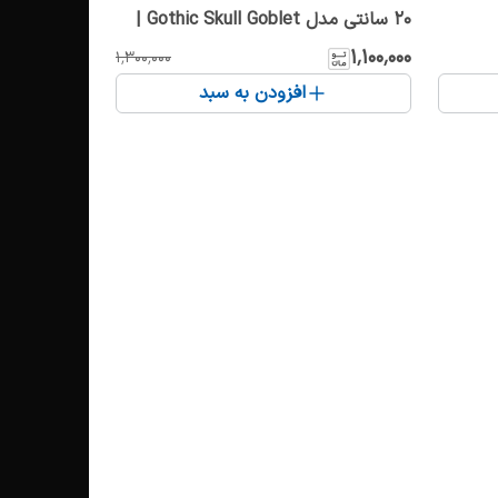
20 سانتی مدل Gothic Skull Goblet |
لیوان اسکلت فانتزی و کلکسیونی
۱٬۱۰۰٬۰۰۰
۱٬۳۰۰٬۰۰۰
افزودن به سبد