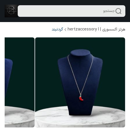
جستجو
هرتز اکسسوری | hertzaccessory l
گردنبند