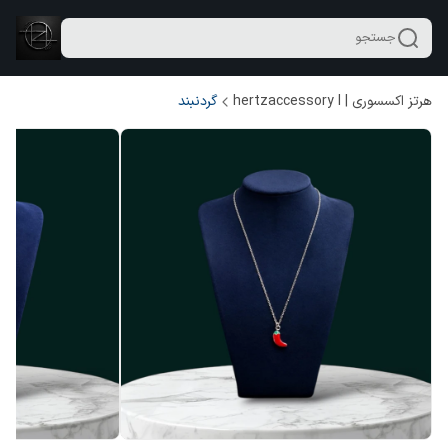
جستجو
هرتز اکسسوری | hertzaccessory l
گردنبند