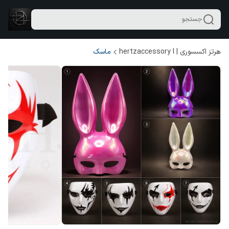
جستجو
هرتز اکسسوری | hertzaccessory l
ماسک