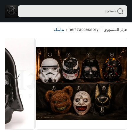
جستجو
هرتز اکسسوری | hertzaccessory l
ماسک