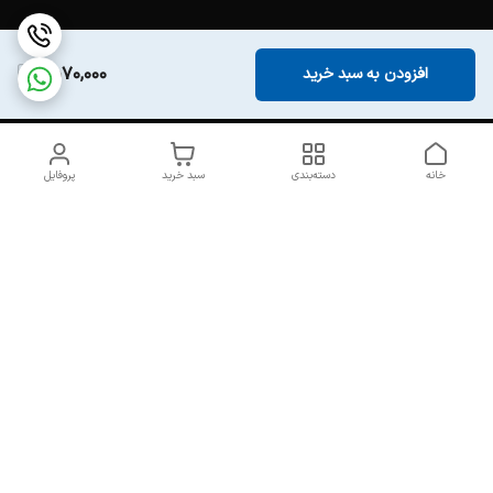
1,570,000
افزودن به سبد خرید
خانه
دسته‌بندی
سبد خرید
پروفایل
دسترسی سریع
تماس با ما
درباره ما
خرید اکسسوری ارزان و
سیاست حریم خصوصی
خاص | لوازم فانتزی، دکوراتیو
و کلکسیونی با قیمت مناسب
شکایات