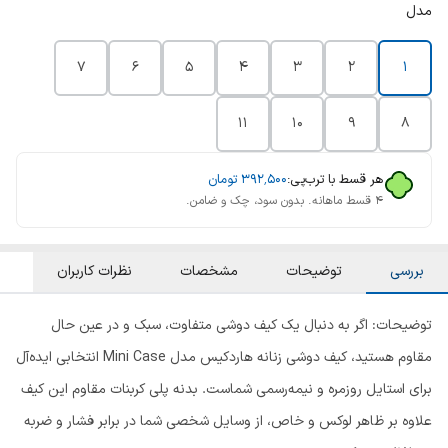
مدل
۷
۶
۵
۴
۳
۲
۱
۱۱
۱۰
۹
۸
هر قسط با ترب‌پی:
۳۹۲٬۵۰۰
تومان
۴ قسط ماهانه. بدون سود، چک و ضامن.
بررسی
توضیحات
مشخصات
نظرات کاربران
توضیحات: اگر به دنبال یک کیف دوشی متفاوت، سبک و در عین حال
مقاوم هستید، کیف دوشی زنانه هاردکیس مدل Mini Case انتخابی ایده‌آل
برای استایل روزمره و نیمه‌رسمی شماست. بدنه پلی کربنات مقاوم این کیف
علاوه بر ظاهر لوکس و خاص، از وسایل شخصی شما در برابر فشار و ضربه