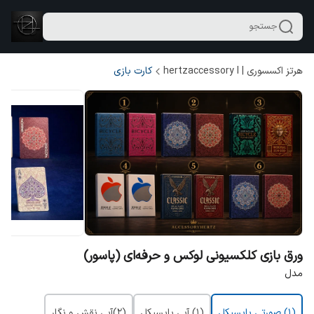
جستجو
هرتز اکسسوری | hertzaccessory l
کارت بازی
ورق بازی کلکسیونی لوکس و حرفه‌ای (پاسور)
مدل
(۱) صورتی بایسیکل
(۱) آبی بایسیکل
(۲)آبی نقش و نگار