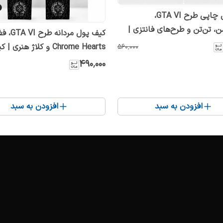
کیف پول چاپی طرح GTA VI،
ن، تن‌تن و طرح‌های فانتزی |
کیف پول مردا
Chrome Hearts و کلاژ هنر
۵۶۰٬۰۰۰
چاپی کروم هارتز
۴۹۰٬۰۰۰
افزودن به سبد
افزودن به سبد