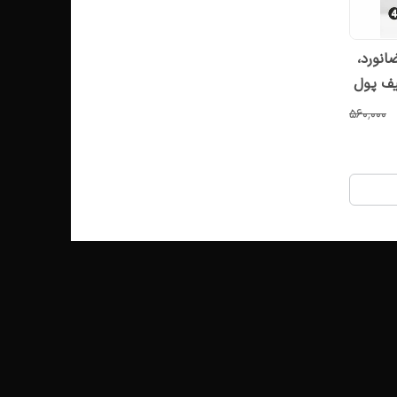
نه طرح GTA VI، فضانورد،
ی | کیف پول
۵۶۰٬۰۰۰