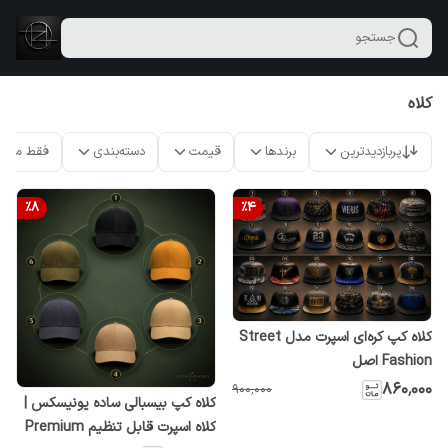
جستجو
کلاه
پربازدیدترین
برندها
قیمت
دسته‌بندی
فقط محص
%
8
%
4
کلاه کپ کره‌ای اسپرت مدل Street
Fashion اصل
۸۶۰٬۰۰۰
۹۰۰٬۰۰۰
کلاه کپ بیسبالی ساده یونیسکس |
کلاه اسپرت قابل تنظیم Premium