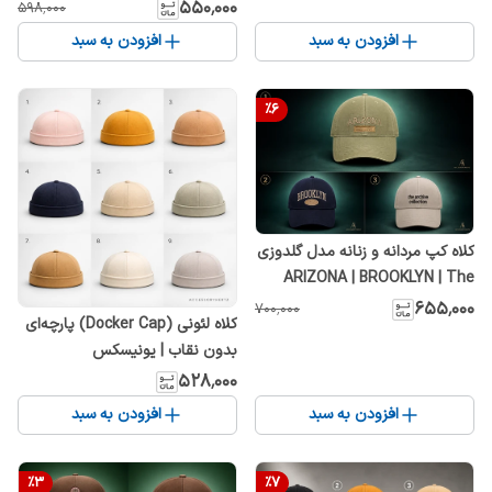
Cotton
۵۵۰٬۰۰۰
۵۹۸٬۰۰۰
افزودن به سبد
افزودن به سبد
%
6
کلاه کپ مردانه و زنانه مدل گلدوزی
ARIZONA | BROOKLYN | The
Archive Collection بند تنظیمی
۶۵۵٬۰۰۰
۷۰۰٬۰۰۰
کلاه لئونی (Docker Cap) پارچه‌ای
بدون نقاب | یونیسکس
۵۲۸٬۰۰۰
افزودن به سبد
افزودن به سبد
%
3
%
7