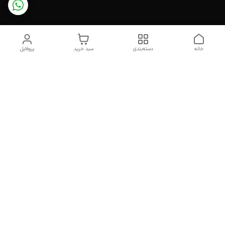
خانه
دسته‌بندی
سبد خرید
پروفایل
دسترسی سریع
تماس با ما
درباره ما
خرید اکسسوری ارزان و
سیاست حریم خصوصی
خاص | لوازم فانتزی، دکوراتیو
و کلکسیونی با قیمت مناسب
شکایات
خرید عمده محصولات
قوانین و مقررات
فانتزی و دکوراتیو | همکاری
با فروشگاه‌ها، تئاتر و فیلم