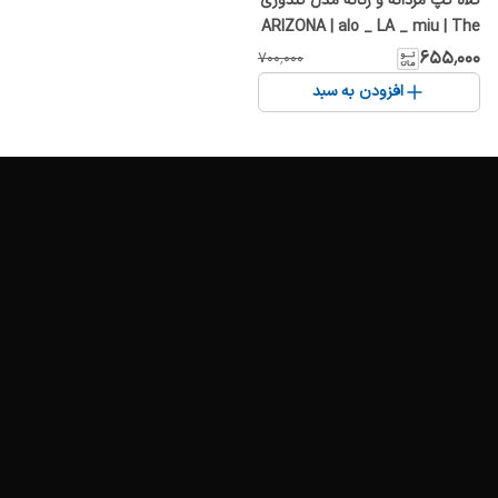
کلاه کپ مردانه و زنانه مدل گلدوزی
ARIZONA | alo _ LA _ miu | The
Archive Collection بند تنظیمی
۶۵۵٬۰۰۰
۷۰۰٬۰۰۰
افزودن به سبد