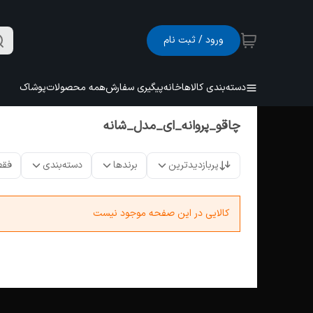
ورود / ثبت نام
دسته‌بندی کالاها
خانه
پیگیری سفارش
همه محصولات
پوشاک
چاقو_پروانه_ای_مدل_شانه
پربازدیدترین
برندها
دسته‌بندی
فقط
کالایی در این صفحه موجود نیست